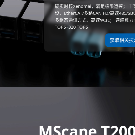
硬实时核Xenomai，满足极限运控； 丰
设，EtherCAT/多路CAN FD/高速485/SB
多组态通讯方式，高速WIFI； 选装算力1
TOPS~320 TOPS
获取相关技
MScape T20