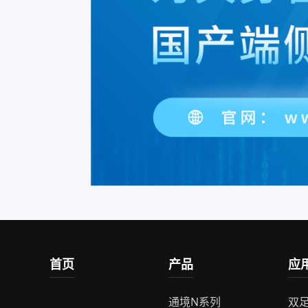
首页
产品
应
通境N系列
双