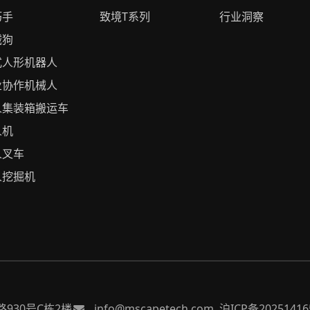
巧手
致境T系列
行业洞察
械狗
式人形机器人
业协作机械人
人集装箱搬运车
人机
人叉车
人挖掘机
930号C栋2楼
info@mscapetech.com
沪ICP备20251416