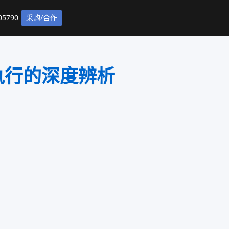
5790
采购/合作
执行的深度辨析