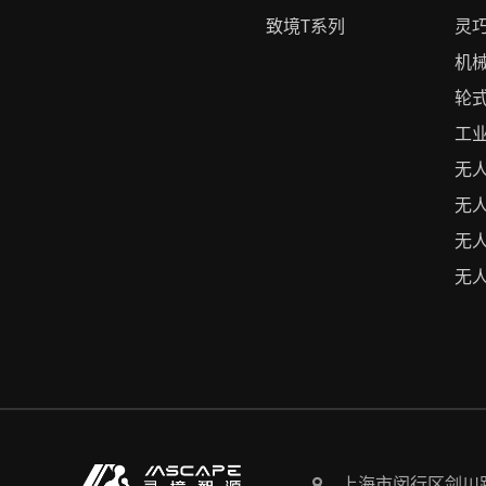
致境T系列
灵
机
轮
工
无
无
无
无
上海市闵行区剑川路