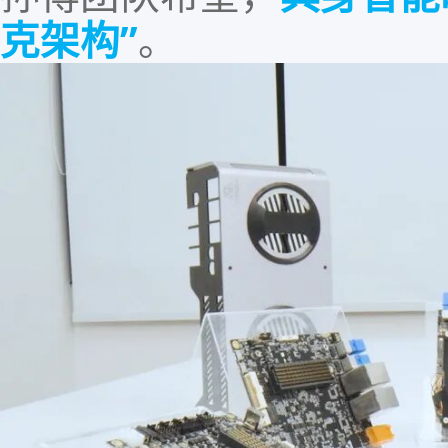
克架构
”
。