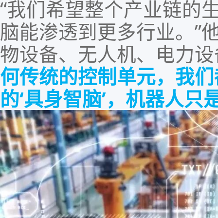
“我们希望整个产业链的
脑
能
渗透到更多行业。
”
物设备、无人机、电力设
何传统的控制单元，我们
的‘具身
智
脑’
，
机器人只