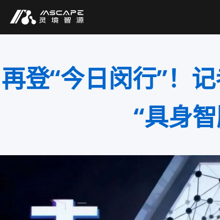
再登“今日闵行”！
“具身智