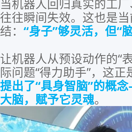
当机器人
回归
真实的工厂
往往瞬间失效。
这也是当
结：
“
身子
”
够灵活，但
“
让机器人从预设动作的
“
际问题
“得力助手”，这
提出了“具身智脑”的概
大脑，赋予它灵魂
。